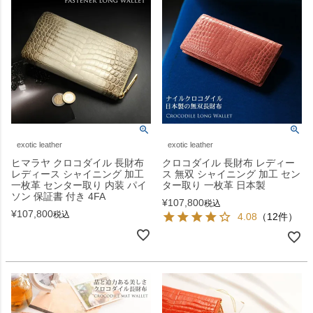
exotic leather
exotic leather
ヒマラヤ クロコダイル 長財布
クロコダイル 長財布 レディー
レディース シャイニング 加工
ス 無双 シャイニング 加工 セン
一枚革 センター取り 内装 パイ
ター取り 一枚革 日本製
ソン 保証書 付き 4FA
¥
107,800
税込
¥
107,800
税込
4.08
（12件）