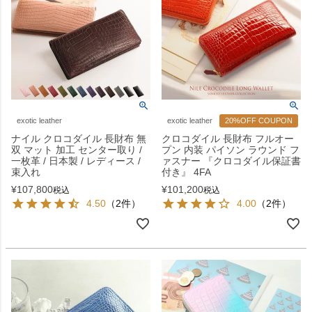
exotic leather
exotic leather
20%OFF COUPON
ナイル クロコダイル 長財布 無
クロコダイル 長財布 フルオー
双 マット 加工 センター取り /
プン 内装 パイソン ラウンド フ
一枚革 / 日本製 / レディース /
ァスナー 『クロコダイル保証書
束入れ
付き』 4FA
¥
107,800
¥
101,200
税込
税込
4.50
（2件）
4.00
（2件）