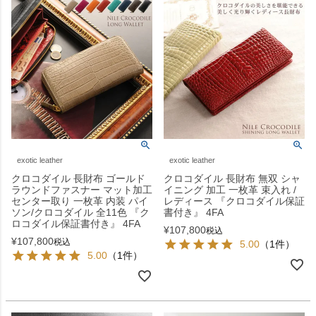
exotic leather
exotic leather
クロコダイル 長財布 ゴールド
クロコダイル 長財布 無双 シャ
ラウンドファスナー マット加工
イニング 加工 一枚革 束入れ /
センター取り 一枚革 内装 パイ
レディース 『クロコダイル保証
ソン/クロコダイル 全11色 『ク
書付き』 4FA
ロコダイル保証書付き』 4FA
¥
107,800
税込
¥
107,800
税込
5.00
（1件）
5.00
（1件）