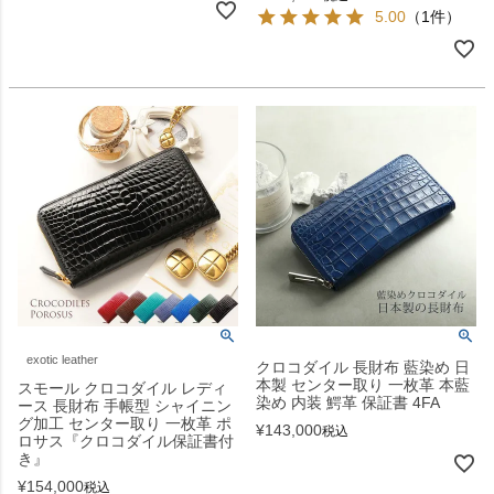
5.00
（1件）
exotic leather
クロコダイル 長財布 藍染め 日
本製 センター取り 一枚革 本藍
スモール クロコダイル レディ
染め 内装 鰐革 保証書 4FA
ース 長財布 手帳型 シャイニン
グ加工 センター取り 一枚革 ポ
¥
143,000
税込
ロサス『クロコダイル保証書付
き』
¥
154,000
税込