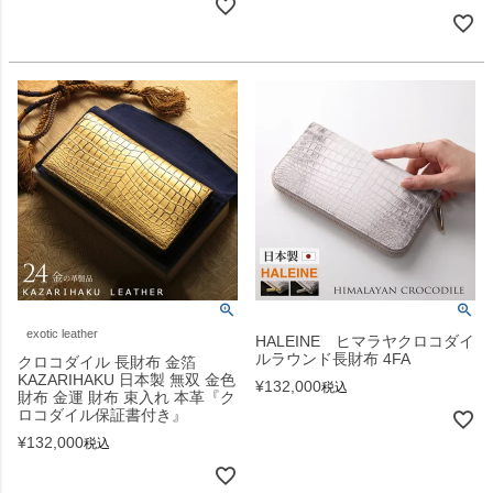
exotic leather
HALEINE ヒマラヤクロコダイ
ルラウンド長財布 4FA
クロコダイル 長財布 金箔
KAZARIHAKU 日本製 無双 金色
¥
132,000
税込
財布 金運 財布 束入れ 本革『ク
ロコダイル保証書付き』
¥
132,000
税込