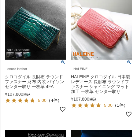
exotic leather
HALEINE
クロコダイル 長財布 ラウンド
HALEINE クロコダイル 日本製
ファスナー 財布 内装 パイソン
レディース 長財布 ラウンドフ
センター取り 一枚革 4FA
ァスナー シャイニング マット
加工 一枚革 センター取り
¥
107,800
税込
¥
107,800
税込
5.00
（4件）
5.00
（1件）