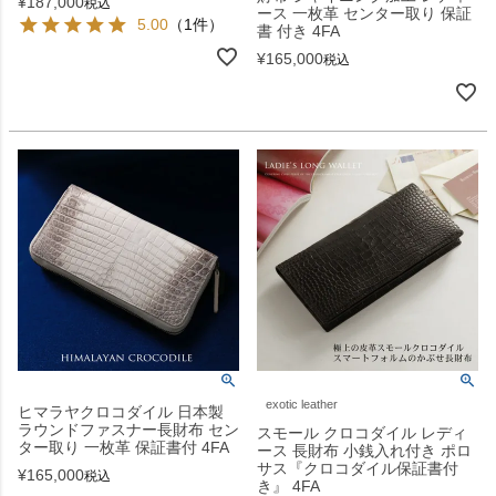
¥
187,000
税込
ース 一枚革 センター取り 保証
5.00
（1件）
書 付き 4FA
¥
165,000
税込
exotic leather
ヒマラヤクロコダイル 日本製
ラウンドファスナー長財布 セン
スモール クロコダイル レディ
ター取り 一枚革 保証書付 4FA
ース 長財布 小銭入れ付き ポロ
サス『クロコダイル保証書付
¥
165,000
税込
き』 4FA