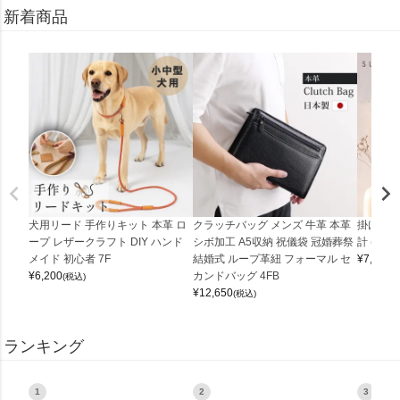
新着商品
犬用リード 手作りキット 本革 ロ
クラッチバッグ メンズ 牛革 本革
掛け時計
ープ レザークラフト DIY ハンド
シボ加工 A5収納 祝儀袋 冠婚葬祭
計 (0900
メイド 初心者 7F
結婚式 ループ革紐 フォーマル セ
¥
7,150
(
¥
6,200
カンドバッグ 4FB
(税込)
¥
12,650
(税込)
ランキング
1
2
3