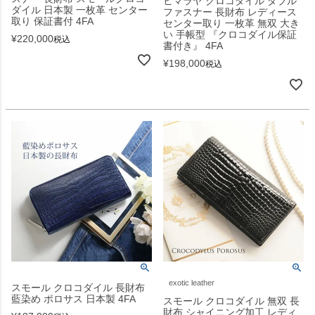
ヒマラヤ クロコダイル ダブル
ダイル 日本製 一枚革 センター
ファスナー 長財布 レディース
取り 保証書付 4FA
センター取り 一枚革 無双 大き
い 手帳型 『クロコダイル保証
¥
220,000
税込
書付き』 4FA
¥
198,000
税込
exotic leather
スモール クロコダイル 長財布
藍染め ポロサス 日本製 4FA
スモール クロコダイル 無双 長
財布 シャイニング加工 レディ