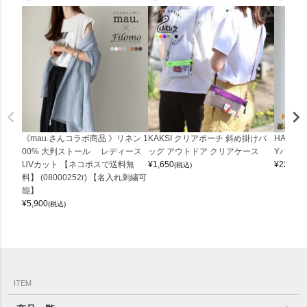
《mau.さんコラボ商品 》リネン 1
KAKSI クリアポーチ 斜め掛けバ
HALEI
00% 大判ストール レディース
ッグ アウトドア クリアケース
Yバッグ 
UVカット 【ネコポスで送料無
¥
1,650
¥
22,000
(税込)
料】 (08000252r) 【名入れ刺繍可
能】
¥
5,900
(税込)
ITEM