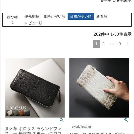
9
件中
1
-
9
件表示
優先度順
価格が安い順
価格が高い順
新着順
並び替
え
レビュー順
262
件中
1
-
30
件表示
1
2
…
9
exotic leather
ヌメ革 ポロサス ラウンドファ
スナー 長財布 スモールクロコ