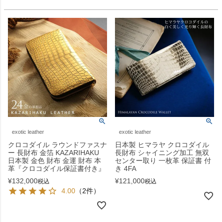
exotic leather
exotic leather
クロコダイル ラウンドファスナ
日本製 ヒマラヤ クロコダイル
ー 長財布 金箔 KAZARIHAKU
長財布 シャイニング加工 無双
日本製 金色 財布 金運 財布 本
センター取り 一枚革 保証書 付
革『クロコダイル保証書付き』
き 4FA
¥
132,000
¥
121,000
税込
税込
4.00
（2件）