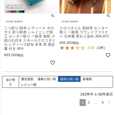
exotic leather
exotic leather
二つ折り 財布 レディース ポロ
クロコダイル 長財布 センター
サス 折り財布 シャイニング加
取り 一枚革 ラウンドファスナ
工 センター取り 一枚革 無双 小
ー 日本製 変わり染め JRA 4FC
銭入れ付き スモールクロコダイ
¥
96,800
税込
ル レディース財布 本革 革 保証
3.00
（1件）
書 付き 4FA
¥
99,000
税込
優先度順
価格が安い順
価格が高い順
新着順
並び替
え
レビュー順
262
件中
1
-
30
件表示
1
2
…
9