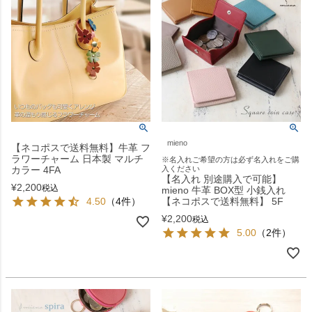
mieno
【ネコポスで送料無料】牛革 フ
ラワーチャーム 日本製 マルチ
※名入れご希望の方は必ず名入れをご購
カラー 4FA
入ください
【名入れ 別途購入で可能】
¥
2,200
税込
mieno 牛革 BOX型 小銭入れ
4.50
（4件）
【ネコポスで送料無料】 5F
¥
2,200
税込
5.00
（2件）