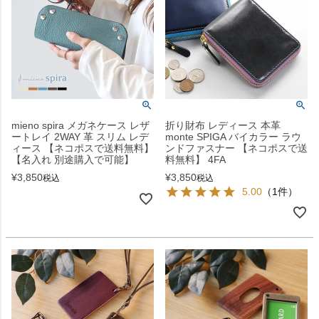
mieno spira メガネケース レザ
折り財布 レディース 本革
ートレイ 2WAY 革 スリム レデ
monte SPIGA バイカラー ラウ
ィース 【ネコポスで送料無料】
ンドファスナー 【ネコポスで送
【名入れ 別途購入で可能】
料無料】 4FA
¥
3,850
¥
3,850
税込
税込
5.00
（1件）