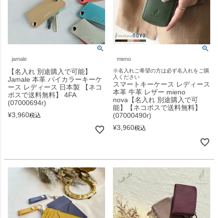
jamale
mieno
【名入れ 別途購入で可能】
※名入れご希望の方は必ず名入れをご購
入ください
Jamale 本革 バイカラーキーケ
スマートキーケース レディース
ース レディース 日本製 【ネコ
本革 牛革 レザー mieno
ポスで送料無料】 4FA
nova【名入れ 別途購入で可
(07000694r)
能】【ネコポスで送料無料】
¥
3,960
(07000490r)
税込
¥
3,960
税込