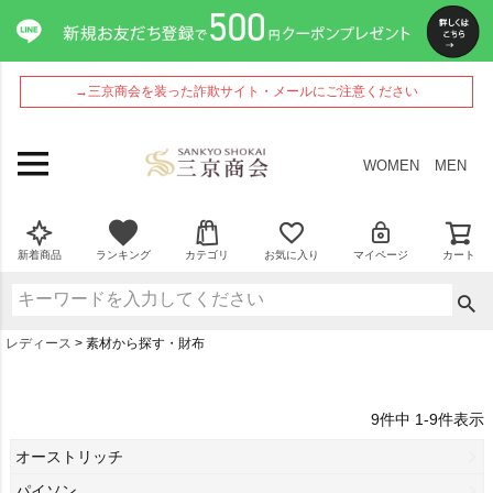
→三京商会を装った詐欺サイト・メールにご注意ください
WOMEN
MEN
新着商品
ランキング
カテゴリ
お気に入り
マイページ
カート
レディース
素材から探す・財布
9
件中
1
-
9
件表示
オーストリッチ
パイソン