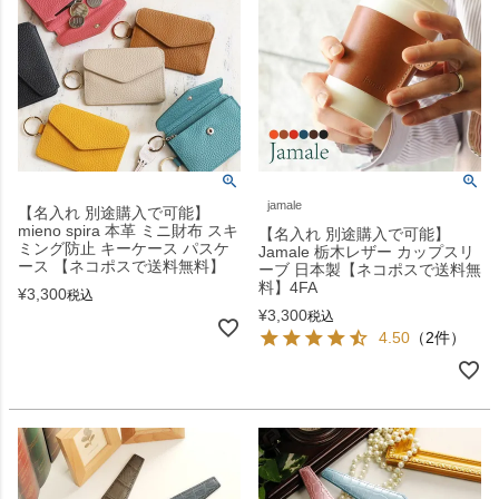
jamale
【名入れ 別途購入で可能】
mieno spira 本革 ミニ財布 スキ
【名入れ 別途購入で可能】
ミング防止 キーケース パスケ
Jamale 栃木レザー カップスリ
ース 【ネコポスで送料無料】
ーブ 日本製【ネコポスで送料無
料】4FA
¥
3,300
税込
¥
3,300
税込
4.50
（2件）