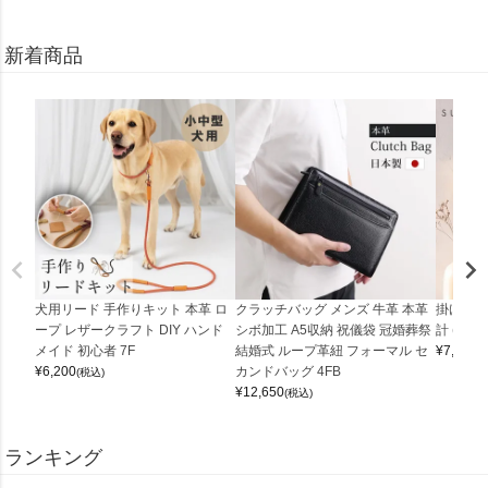
新着商品
犬用リード 手作りキット 本革 ロ
クラッチバッグ メンズ 牛革 本革
掛け時計
ープ レザークラフト DIY ハンド
シボ加工 A5収納 祝儀袋 冠婚葬祭
計 (0900
メイド 初心者 7F
結婚式 ループ革紐 フォーマル セ
¥
7,150
(
¥
6,200
カンドバッグ 4FB
(税込)
¥
12,650
(税込)
ランキング