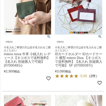
mieno
mieno
※名入れご希望の方は必ず名入れをご購
※名入れご希望の方は必ず名入れをご購
入ください
入ください
mieno nova 牛革 小銭入れ レデ
IDカードホルダー IDカードケー
ィース【ネコポスで送料無料】
ス 横型 mieno Diva 【ネコポス
【名入れ 別途購入で可能】
で送料無料】【名入れ 別途購入
(07000481r)
で可能】 5F (07000397r)
¥
2,900
¥
3,080
税込
税込
5.00
（2件）