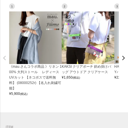
1
2
3
《mau.さんコラボ商品 》リネン 1
KAKSI クリアポーチ 斜め掛けバ
HALEI
00% 大判ストール レディース
ッグ アウトドア クリアケース
Yバッグ 
UVカット 【ネコポスで送料無
¥
1,650
¥
22,000
(税込)
料】 (08000252r) 【名入れ刺繍可
能】
¥
5,900
(税込)
ITEM