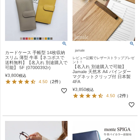
jamale
カードケース 手帳型 14枚収納
スリム 薄型 牛革【ネコポスで
レビュー記載でレザーストラッププレゼ
送料無料】【名入れ 別途購入で
ント！
【名入れ 別途購入で可能】
可能】 5F (07000392r)
Jamale 天然木 A4 バインダー
¥
3,800
税込
マグネットクリップ付 日本製
4.50
（2件）
4FA
¥
3,850
税込
4.50
（2件）