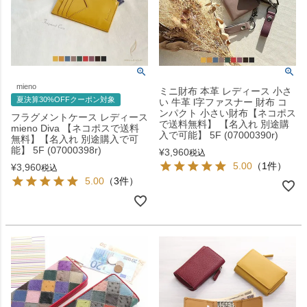
mieno
ミニ財布 本革 レディース 小さ
夏決算30%OFFクーポン対象
い 牛革 l字ファスナー 財布 コ
ンパクト 小さい財布【ネコポス
フラグメントケース レディース
で送料無料】 【名入れ 別途購
mieno Diva 【ネコポスで送料
入で可能】 5F (07000390r)
無料】【名入れ 別途購入で可
能】 5F (07000398r)
¥
3,960
税込
5.00
（1件）
¥
3,960
税込
5.00
（3件）