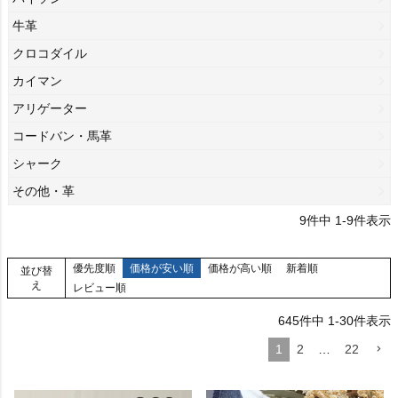
牛革
クロコダイル
カイマン
アリゲーター
コードバン・馬革
シャーク
その他・革
9
件中
1
-
9
件表示
優先度順
価格が安い順
価格が高い順
新着順
並び替
え
レビュー順
645
件中
1
-
30
件表示
1
2
…
22