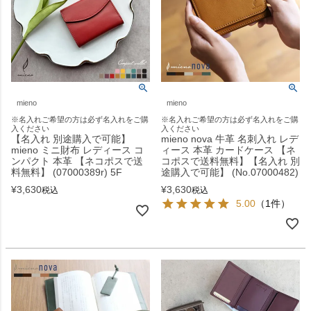
mieno
mieno
※名入れご希望の方は必ず名入れをご購
※名入れご希望の方は必ず名入れをご購
入ください
入ください
【名入れ 別途購入で可能】
mieno nova 牛革 名刺入れ レデ
mieno ミニ財布 レディース コ
ィース 本革 カードケース 【ネ
ンパクト 本革 【ネコポスで送
コポスで送料無料】【名入れ 別
料無料】 (07000389r) 5F
途購入で可能】 (No.07000482)
¥
3,630
¥
3,630
税込
税込
5.00
（1件）