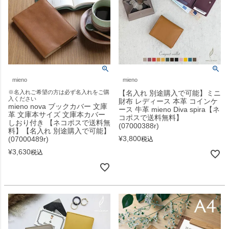
mieno
mieno
※名入れご希望の方は必ず名入れをご購
【名入れ 別途購入で可能】ミニ
入ください
財布 レディース 本革 コインケ
mieno nova ブックカバー 文庫
ース 牛革 mieno Diva spira【ネ
革 文庫本サイズ 文庫本カバー
コポスで送料無料】
しおり付き 【ネコポスで送料無
(07000388r)
料】【名入れ 別途購入で可能】
¥
3,800
(07000489r)
税込
¥
3,630
税込