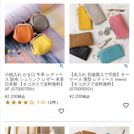
小銭入れ がま口 牛革 レディー
【名入れ 別途購入で可能】キー
ス 財布 シュリンク レザー 本革
ケース 薄型 レディース mieno
日本製 【ネコポスで送料無料】
【ネコポスで送料無料】
4F (07000700r)
(07000592r)
¥
2,200
¥
2,200
税込
税込
4.00
（1件）