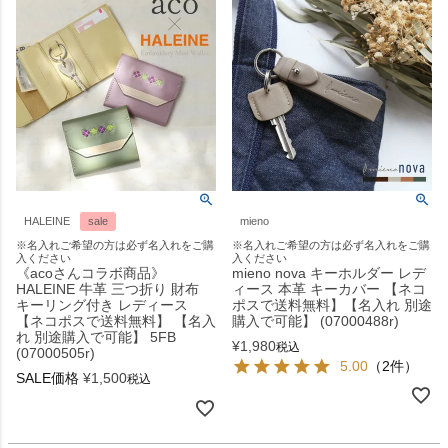
HALEINE
sale
mieno
※名入れご希望の方は必ず名入れをご購
※名入れご希望の方は必ず名入れをご購
入ください
入ください
《acoさんコラボ商品》
mieno nova キーホルダー レデ
HALEINE 牛革 三つ折り 財布
ィース 本革 キーカバー 【ネコ
キーリング付き レディース
ポスで送料無料】【名入れ 別途
【ネコポスで送料無料】 【名入
購入で可能】 (07000488r)
れ 別途購入で可能】 5FB
¥
1,980
税込
(07000505r)
5.00
（2件）
SALE価格
¥
1,500
税込