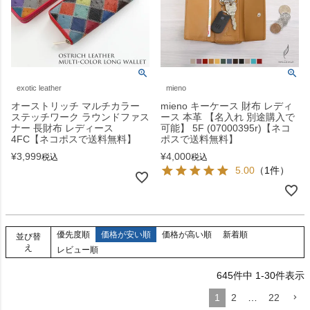
exotic leather
mieno
オーストリッチ マルチカラー
mieno キーケース 財布 レディ
ステッチワーク ラウンドファス
ース 本革 【名入れ 別途購入で
ナー 長財布 レディース
可能】 5F (07000395r)【ネコ
4FC【ネコポスで送料無料】
ポスで送料無料】
¥
3,999
¥
4,000
税込
税込
5.00
（1件）
優先度順
価格が安い順
価格が高い順
新着順
並び替
え
レビュー順
645
件中
1
-
30
件表示
1
2
…
22