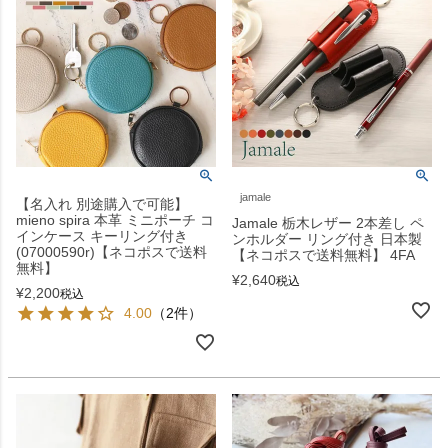
jamale
【名入れ 別途購入で可能】
mieno spira 本革 ミニポーチ コ
Jamale 栃木レザー 2本差し ペ
インケース キーリング付き
ンホルダー リング付き 日本製
(07000590r)【ネコポスで送料
【ネコポスで送料無料】 4FA
無料】
¥
2,640
税込
¥
2,200
税込
4.00
（2件）