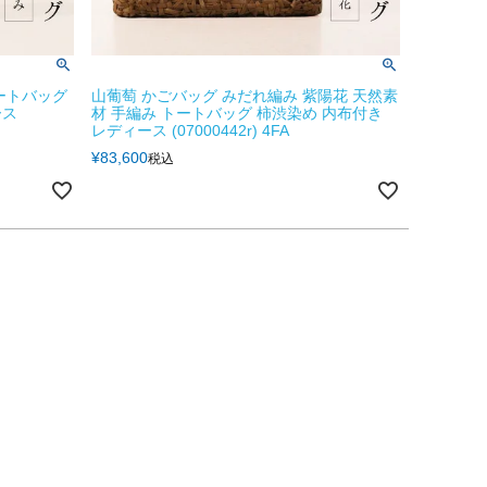
ートバッグ
山葡萄 かごバッグ みだれ編み 紫陽花 天然素
ース
材 手編み トートバッグ 柿渋染め 内布付き
レディース (07000442r) 4FA
¥
83,600
税込