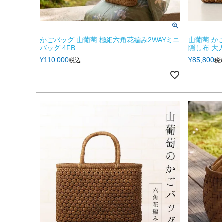
かごバッグ 山葡萄 極細六角花編み2WAYミニ
山葡萄 か
バッグ 4FB
隠し布 大人
¥
110,000
¥
85,800
税込
税