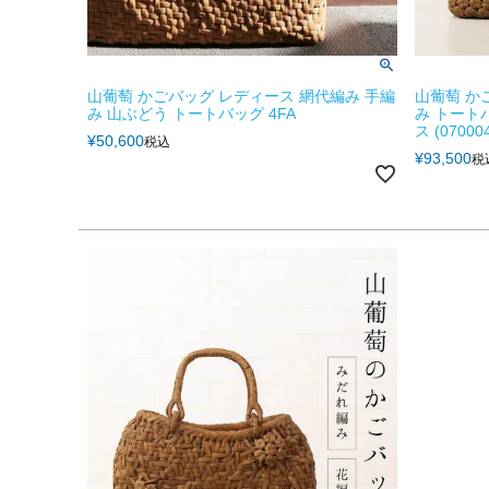
山葡萄 かごバッグ レディース 網代編み 手編
山葡萄 か
み 山ぶどう トートバッグ 4FA
み トート
ス (070004
¥
50,600
税込
¥
93,500
税