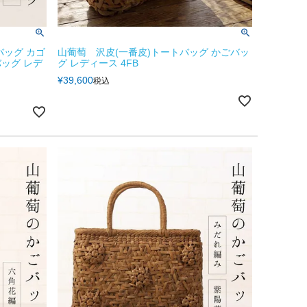
バッグ カゴ
山葡萄 沢皮(一番皮)トートバッグ かごバッ
ッグ レデ
グ レディース 4FB
¥
39,600
税込