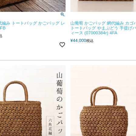
代編み トートバッグ かごバッグ レ
山葡萄 かごバッグ 網代編み カゴ
FB
トートバッグ やまぶどう 手提げバ
ィース (07000384r) 4FA
込
¥
44,000
税込