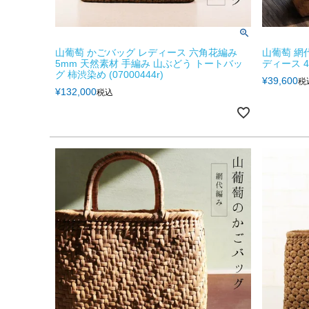
山葡萄 かごバッグ レディース 六角花編み
山葡萄 網
5mm 天然素材 手編み 山ぶどう トートバッ
ディース 4
グ 柿渋染め (07000444r)
¥
39,600
税
¥
132,000
税込