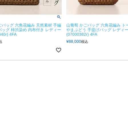
ごバッグ 六角花編み 天然素材 手編
山葡萄 かごバッグ 六角花編み ト
バッグ 柿渋染め 内布付き レディー
やまぶどう 手提げバッグ レディ
40r) 4FA
(07000382r) 4FA
¥
88,000
込
税込