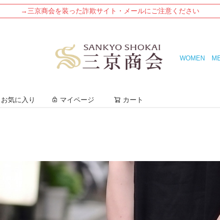
→三京商会を装った詐欺サイト・メールにご注意ください
WOMEN
M
検索
お気に入り
マイページ
カート