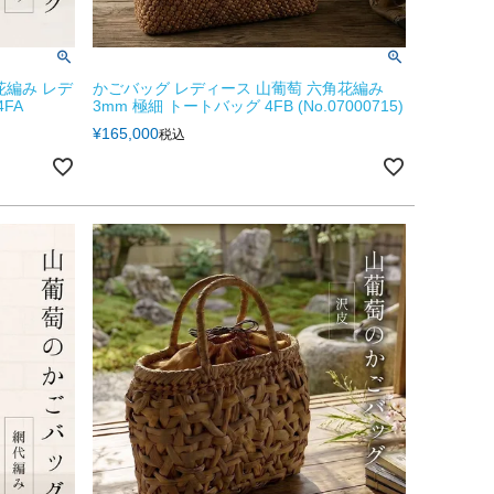
花編み レデ
かごバッグ レディース 山葡萄 六角花編み
FA
3mm 極細 トートバッグ 4FB (No.07000715)
¥
165,000
税込