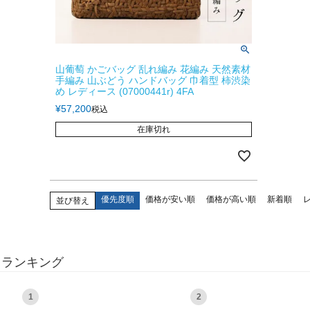
山葡萄 かごバッグ 乱れ編み 花編み 天然素材
手編み 山ぶどう ハンドバッグ 巾着型 柿渋染
め レディース (07000441r) 4FA
¥
57,200
税込
在庫切れ
優先度順
価格が安い順
価格が高い順
新着順
並び替え
ランキング
1
2