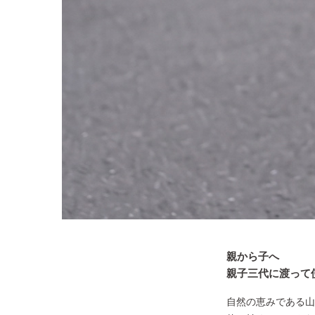
親から子へ
親子三代に渡って
自然の恵みである山