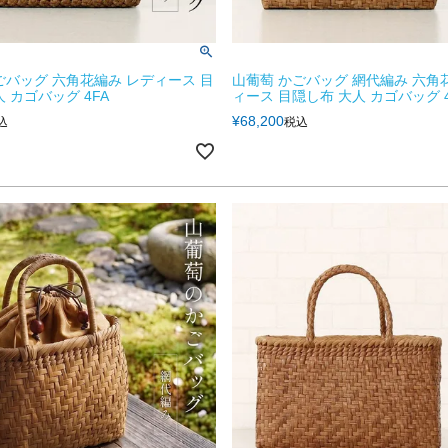
ごバッグ 六角花編み レディース 目
山葡萄 かごバッグ 網代編み 六角
 カゴバッグ 4FA
ィース 目隠し布 大人 カゴバッグ 4
¥
68,200
込
税込