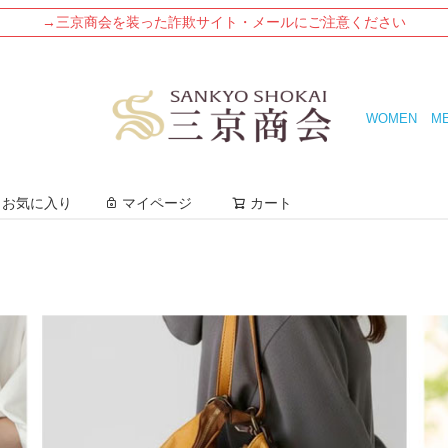
→三京商会を装った詐欺サイト・メールにご注意ください
WOMEN
M
検索
お気に入り
マイページ
カート