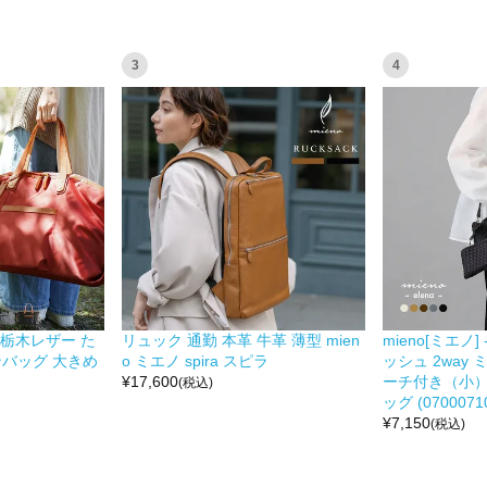
3
4
ン&栃木レザー た
リュック 通勤 本革 牛革 薄型 mien
mieno[ミエノ]
ンバッグ 大きめ
o ミエノ spira スピラ
ッシュ 2way
¥
17,600
ーチ付き（小）
(税込)
ッグ (07000710
¥
7,150
(税込)