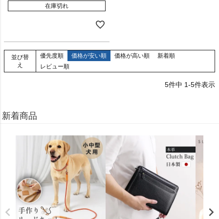
在庫切れ
優先度順
価格が安い順
価格が高い順
新着順
並び替
え
レビュー順
5
件中
1
-
5
件表示
新着商品