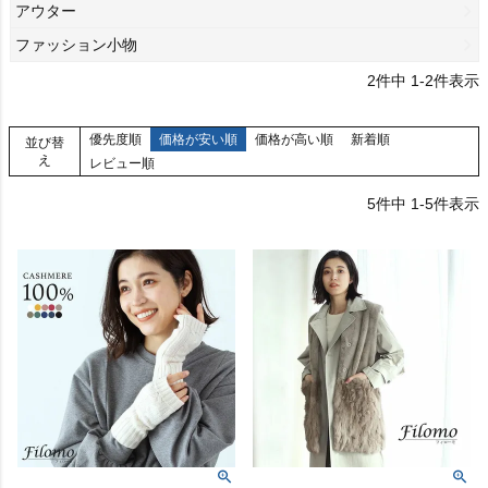
アウター
ファッション小物
2
件中
1
-
2
件表示
優先度順
価格が安い順
価格が高い順
新着順
並び替
え
レビュー順
5
件中
1
-
5
件表示