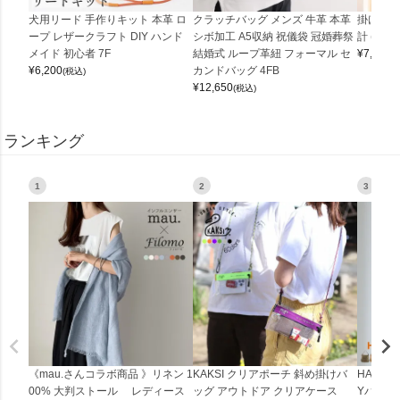
犬用リード 手作りキット 本革 ロ
クラッチバッグ メンズ 牛革 本革
掛け時計
ープ レザークラフト DIY ハンド
シボ加工 A5収納 祝儀袋 冠婚葬祭
計 (0900
メイド 初心者 7F
結婚式 ループ革紐 フォーマル セ
¥
7,150
(
¥
6,200
カンドバッグ 4FB
(税込)
¥
12,650
(税込)
ランキング
1
2
3
《mau.さんコラボ商品 》リネン 1
KAKSI クリアポーチ 斜め掛けバ
HALEI
00% 大判ストール レディース
ッグ アウトドア クリアケース
Yバッグ 