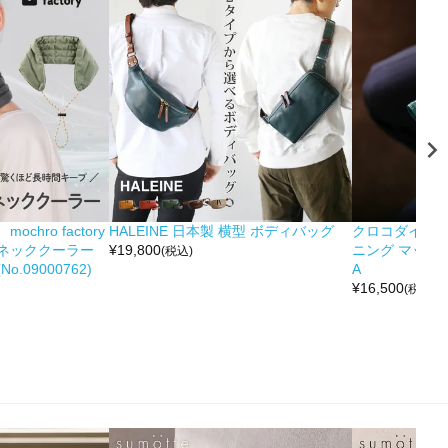
hro factory
HALEINE 日本製 横型 ボディバッグ
クロコダイル 
ネッククーラー
¥
19,800
ニング マット 
(税込)
.09000762)
A
¥
16,500
(税込)