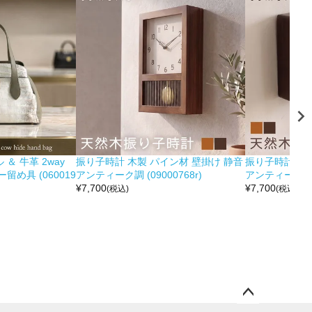
＆ 牛革 2way
振り子時計 木製 パイン材 壁掛け 静音
振り子時計 木製
め具 (060019
アンティーク調 (09000768r)
アンティーク調 (0
¥
7,700
¥
7,700
(税込)
(税込)
ペー