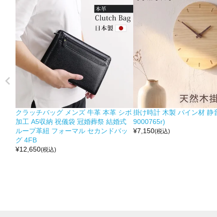
クラッチバッグ メンズ 牛革 本革 シボ
掛け時計 木製 パイン材 静音
加工 A5収納 祝儀袋 冠婚葬祭 結婚式
9000765r)
ループ革紐 フォーマル セカンドバッ
¥
7,150
(税込)
グ 4FB
¥
12,650
(税込)