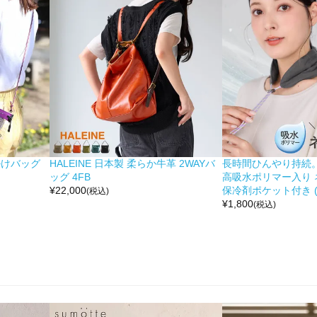
掛けバッグ
HALEINE 日本製 柔らか牛革 2WAYバ
長時間ひんやり持続。 moc
ッグ 4FB
高吸水ポリマー入り 
¥
22,000
保冷剤ポケット付き (No
(税込)
¥
1,800
(税込)