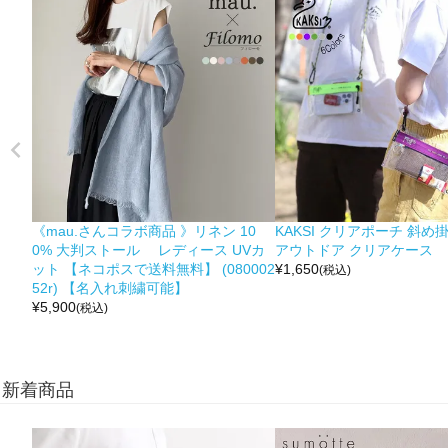
《mau.さんコラボ商品 》リネン 10
KAKSI クリアポーチ 斜め
0% 大判ストール レディース UVカ
アウトドア クリアケース
ット 【ネコポスで送料無料】 (080002
¥
1,650
(税込)
52r) 【名入れ刺繍可能】
¥
5,900
(税込)
新着商品