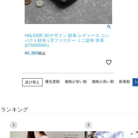
HALEINE 3Dデザイン 財布 レディース コン
パクト財布 L字ファスナー ミニ財布 本革
(07000580r)
¥
6,380
税込
優先度順
価格が安い順
価格が高い順
新着順
並び替え
ランキング
1
2