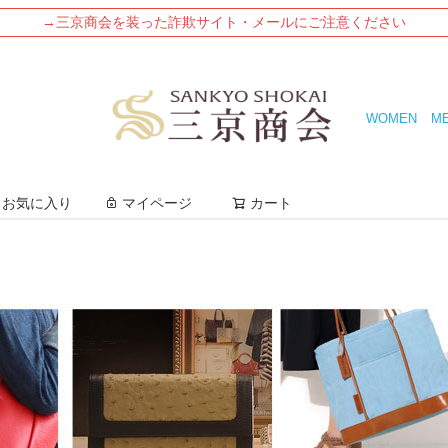
→三京商会を装った詐欺サイト・メールにご注意ください
WOMEN
M
検索
お気に入り
マイページ
カート