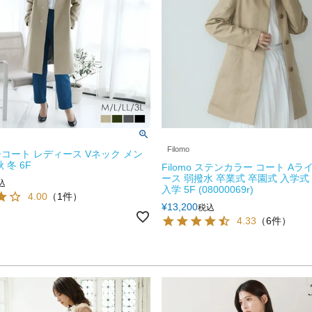
Filomo
コート レディース Vネック メン
 冬 6F
Filomo ステンカラー コート Aラ
ース 弱撥水 卒業式 卒園式 入学式
込
入学 5F (08000069r)
4.00
（1件）
¥
13,200
税込
4.33
（6件）