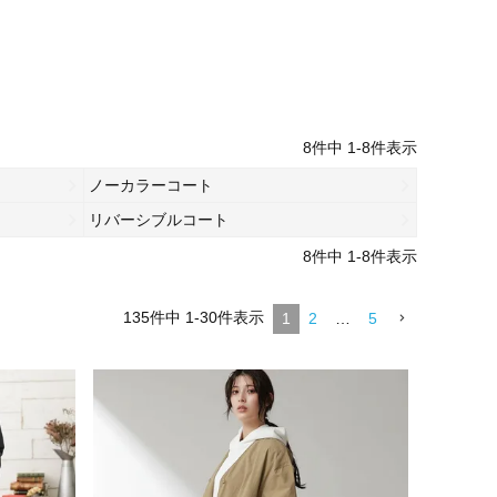
8
件中
1
-
8
件表示
ノーカラーコート
リバーシブルコート
8
件中
1
-
8
件表示
135
件中
1
-
30
件表示
1
2
…
5