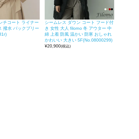
トレンチコート ライナー
シームレス ダウン コート フード付
ス 撥水 バックプリー
き 女性 大人 filomo 冬 アウター 中
1r)
綿 上着 防風 温かい 防寒 おしゃれ
かわいい 大きい 5F(No.08000299)
¥
20,900
(税込)