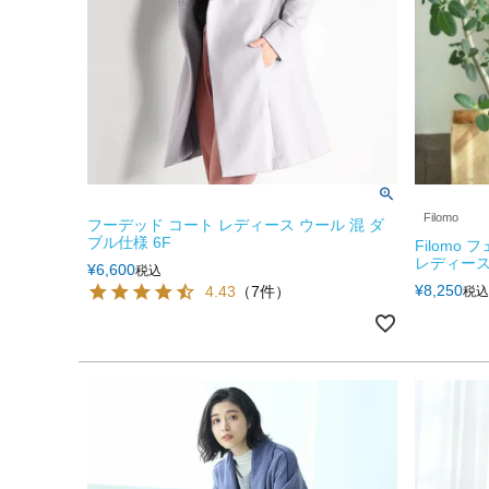
Filomo
フーデッド コート レディース ウール 混 ダ
ブル仕様 6F
Filom
レディース 6
¥
6,600
税込
¥
8,250
4.43
（7件）
税込