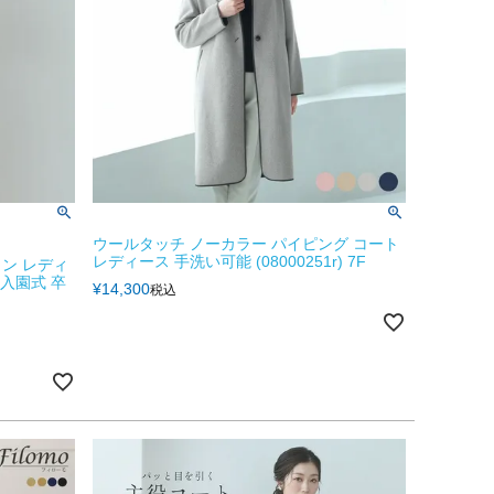
ウールタッチ ノーカラー パイピング コート
レディース 手洗い可能 (08000251r) 7F
イン レディ
 入園式 卒
¥
14,300
税込