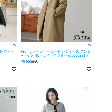
 レディー
Filomo ノーカラーコート レディース ロング
Vネック 撥水 ライトアウター (08000291r)
¥
9,900
税込