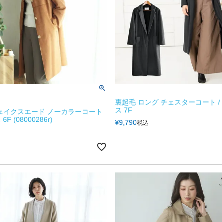
裏起毛 ロング チェスターコート /
ス 7F
o フェイクスエード ノーカラーコート
F (08000286r)
¥
9,790
税込