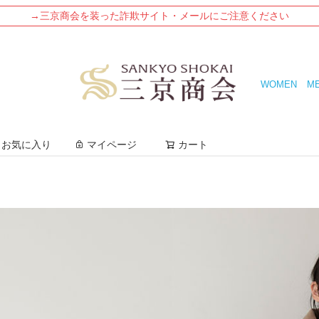
→三京商会を装った詐欺サイト・メールにご注意ください
WOMEN
M
検索
お気に入り
マイページ
カート