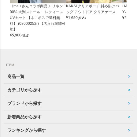
《mau.さんコラボ商品 》リネン 1
KAKSI クリアポーチ 斜め掛けバ
HALEI
00% 大判ストール レディース
ッグ アウトドア クリアケース
Yバッグ 
UVカット 【ネコポスで送料無
¥
1,650
¥
22,000
(税込)
料】 (08000252r) 【名入れ刺繍可
能】
¥
5,900
(税込)
ITEM
商品一覧
カテゴリから探す
ブランドから探す
新着商品から探す
ランキングから探す