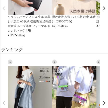
クラッチバッグ メンズ 牛革 本革
掛け時計 木製 パイン材 静音 丸時
掛け時計
シボ加工 A5収納 祝儀袋 冠婚葬祭
計 (09000765r)
計 (0900
結婚式 ループ革紐 フォーマル セ
¥
7,150
¥
7,150
(税込)
(
カンドバッグ 4FB
¥
12,650
(税込)
ランキング
1
2
3