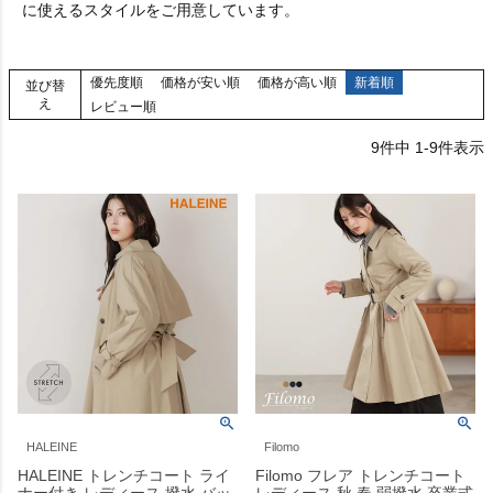
に使えるスタイルをご用意しています。
優先度順
価格が安い順
価格が高い順
新着順
並び替
え
レビュー順
9
件中
1
-
9
件表示
HALEINE
Filomo
HALEINE トレンチコート ライ
Filomo フレア トレンチコート