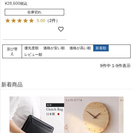
¥
28,600
税込
在庫切れ
5.00
（2件）
優先度順
価格が安い順
価格が高い順
新着順
並び替
え
レビュー順
9
件中
1
-
9
件表示
新着商品