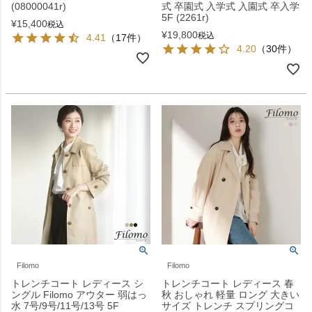
(08000041r)
式 卒園式 入学式 入園式 卒入学
5F (2261r)
¥
15,400
税込
¥
19,800
税込
4.41
（17件）
4.20
（30件）
Filomo
Filomo
トレンチコート レディース シ
トレンチコート レディース 春
ングル Filomo アウター 弱はっ
秋 おしゃれ 軽量 ロング 大きい
水 7号/9号/11号/13号 5F
サイズ トレンチ スプリングコ