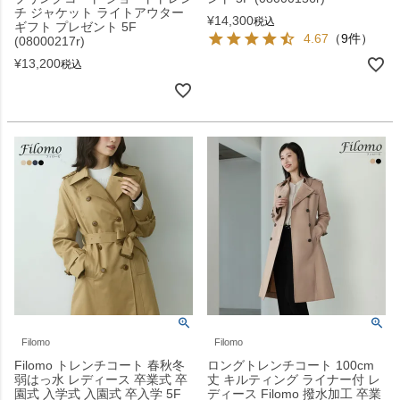
チ ジャケット ライトアウター
¥
14,300
税込
ギフト プレゼント 5F
4.67
（9件）
(08000217r)
¥
13,200
税込
Filomo
Filomo
Filomo トレンチコート 春秋冬
ロングトレンチコート 100cm
弱はっ水 レディース 卒業式 卒
丈 キルティング ライナー付 レ
園式 入学式 入園式 卒入学 5F
ディース Filomo 撥水加工 卒業