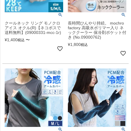
クールネック リング モノクロ
長時間ひんやり持続。 mochro
アイス オクル(R)【ネコポスで
factory 高吸水ポリマー入り ネ
送料無料】(09000331-mcc-1r)
ッククーラー 保冷剤ポケット付
き (No.09000762)
¥
1,400
〜
税込
¥
1,800
税込