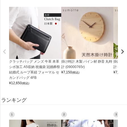
クラッチバッグ メンズ 牛革 本革
掛け時計 木製 パイン材 静音 丸時
掛け時計
シボ加工 A5収納 祝儀袋 冠婚葬祭
計 (09000765r)
計 (0900
結婚式 ループ革紐 フォーマル セ
¥
7,150
¥
7,150
(税込)
(
カンドバッグ 4FB
¥
12,650
(税込)
ランキング
1
2
3