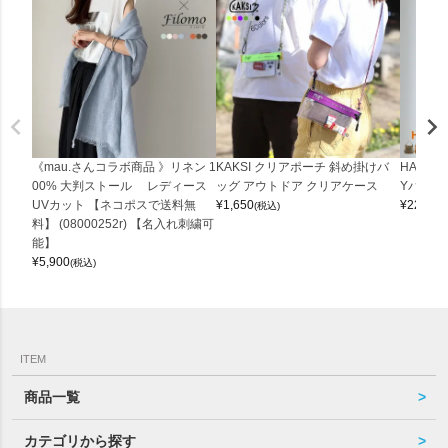
《mau.さんコラボ商品 》リネン 1
KAKSI クリアポーチ 斜め掛けバ
HALEI
00% 大判ストール レディース
ッグ アウトドア クリアケース
Yバッグ 
UVカット 【ネコポスで送料無
¥
1,650
¥
22,000
(税込)
料】 (08000252r) 【名入れ刺繍可
能】
¥
5,900
(税込)
ITEM
商品一覧
カテゴリから探す