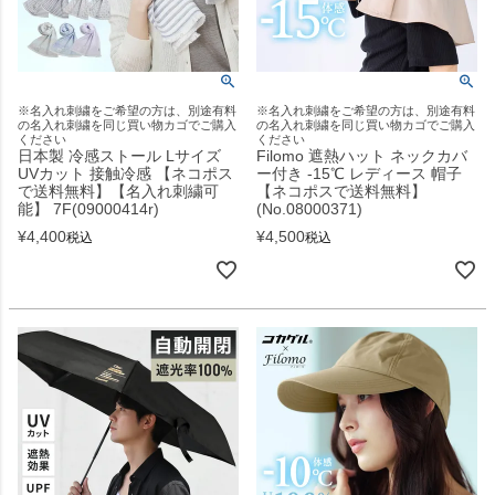
※名入れ刺繍をご希望の方は、別途有料
※名入れ刺繍をご希望の方は、別途有料
の名入れ刺繍を同じ買い物カゴでご購入
の名入れ刺繍を同じ買い物カゴでご購入
ください
ください
日本製 冷感ストール Lサイズ
Filomo 遮熱ハット ネックカバ
UVカット 接触冷感 【ネコポス
ー付き -15℃ レディース 帽子
で送料無料】【名入れ刺繍可
【ネコポスで送料無料】
能】 7F(09000414r)
(No.08000371)
¥
4,400
¥
4,500
税込
税込