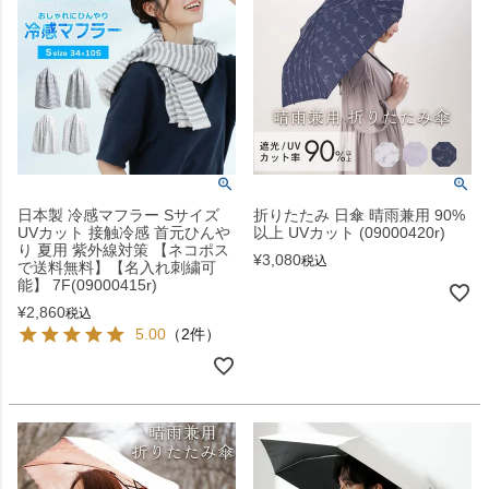
日本製 冷感マフラー Sサイズ
折りたたみ 日傘 晴雨兼用 90%
UVカット 接触冷感 首元ひんや
以上 UVカット (09000420r)
り 夏用 紫外線対策 【ネコポス
¥
3,080
税込
で送料無料】【名入れ刺繍可
能】 7F(09000415r)
¥
2,860
税込
5.00
（2件）