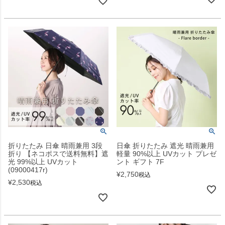
折りたたみ 日傘 晴雨兼用 3段
日傘 折りたたみ 遮光 晴雨兼用
折り 【ネコポスで送料無料】遮
軽量 90%以上 UVカット プレゼ
光 99%以上 UVカット
ント ギフト 7F
(09000417r)
¥
2,750
税込
¥
2,530
税込