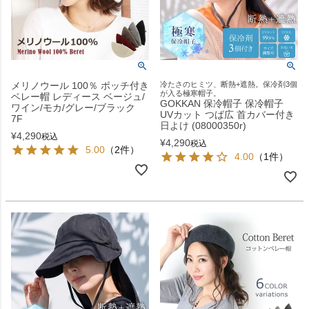
メリノウール 100％ ポッチ付き
冷たさのヒミツ、断熱+遮熱。保冷剤3個
が入る極寒帽子。
ベレー帽 レディース ベージュ/
GOKKAN 保冷帽子 保冷帽子
ワイン/モカ/グレー/ブラック
UVカット つば広 首カバー付き
7F
日よけ (08000350r)
¥
4,290
税込
¥
4,290
税込
5.00
（2件）
4.00
（1件）