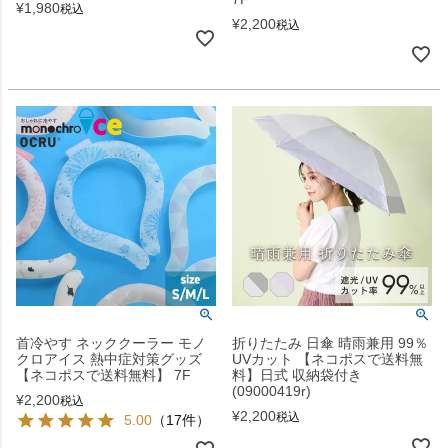
¥
1,980
税込
¥
2,200
税込
首冷やす ネッククーラー モノ
折りたたみ 日傘 晴雨兼用 99％
クロアイス 熱中症対策グッズ
UVカット 【ネコポスで送料無
【ネコポスで送料無料】 7F
料】日式 収納袋付き
(09000419r)
¥
2,200
税込
¥
2,200
税込
5.00
（17件）