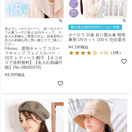
夏決算企画50%OFFクーポン対象
首までしっかりカバーし、結べるスカー
フが夏コーデに映えるUVキャップ。 ※
オーロラ 日傘 折り畳み傘 晴雨
名入れ刺繍をご希望の方は、別途有料の
兼用 UVカット 100％ 完全遮光
名入れ刺繍を同じ買い物カゴでご購入く
ださい
¥
4,180
税込
Filomo 遮熱キャップ スカー
4.00
（1件）
フキャップ フェイスカバー －
15℃ レディース 帽子 【ネコポ
スで送料無料】【名入れ刺繍可
能】(No.08000370)
¥
4,000
税込