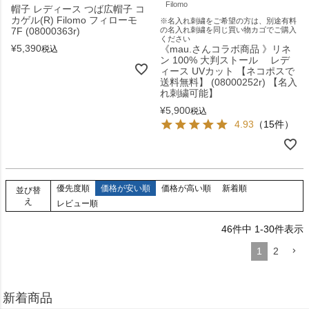
Filomo
帽子 レディース つば広帽子 コ
カゲル(R) Filomo フィローモ
※名入れ刺繍をご希望の方は、別途有料
7F (08000363r)
の名入れ刺繍を同じ買い物カゴでご購入
ください
¥
5,390
《mau.さんコラボ商品 》リネ
税込
ン 100% 大判ストール レデ
ィース UVカット 【ネコポスで
送料無料】 (08000252r) 【名入
れ刺繍可能】
¥
5,900
税込
4.93
（15件）
優先度順
価格が安い順
価格が高い順
新着順
並び替
え
レビュー順
46
件中
1
-
30
件表示
1
2
新着商品