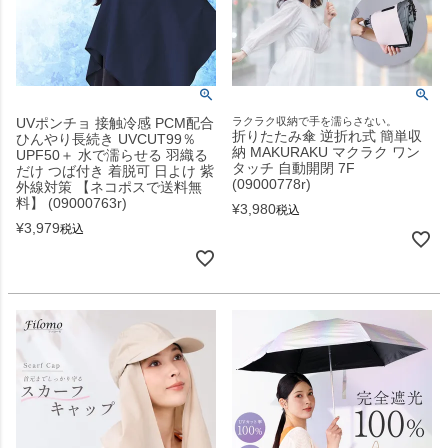
UVポンチョ 接触冷感 PCM配合
ラクラク収納で手を濡らさない。
折りたたみ傘 逆折れ式 簡単収
ひんやり長続き UVCUT99％
納 MAKURAKU マクラク ワン
UPF50＋ 水で濡らせる 羽織る
タッチ 自動開閉 7F
だけ つば付き 着脱可 日よけ 紫
(09000778r)
外線対策 【ネコポスで送料無
料】 (09000763r)
¥
3,980
税込
¥
3,979
税込