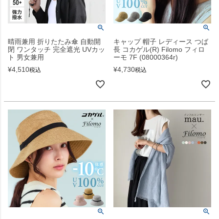
晴雨兼用 折りたたみ傘 自動開
キャップ 帽子 レディース つば
閉 ワンタッチ 完全遮光 UVカッ
長 コカゲル(R) Filomo フィロ
ト 男女兼用
ーモ 7F (08000364r)
¥
4,510
¥
4,730
税込
税込