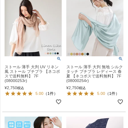
ストール 薄手 大判 UV リネン
ストール 薄手 大判 無地 シルク
風 ストール プチプラ 【ネコポ
タッチ プチプラ レディース 春
スで送料無料】 7F
夏 【ネコポスで送料無料】 7F
(08000253r)
(08000254r)
¥
2,750
¥
2,750
税込
税込
5.00
（1件）
5.00
（1件）