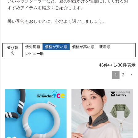
いいネッククーラーなど、夏のお出かけを快適にしてくれるお
すすめアイテムを幅広くご紹介します。
暑い季節もおしゃれに、心地よく過ごしましょう。
優先度順
価格が安い順
価格が高い順
新着順
並び替
え
レビュー順
46
件中
1
-
30
件表示
1
2