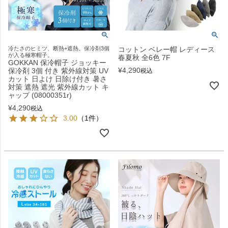
冷たさのヒミツ、断熱+遮熱。保冷剤3個
コットン ベレー帽 レディース
が入る極寒帽子。
春夏秋 全6色 7F
GOKKAN 保冷帽子 ジョッキー
¥
4,290
保冷剤 3個 付き 紫外線対策 UV
税込
カット 日よけ 日除け付き 暑さ
対策 遮熱 遮光 紫外線カット キ
ャップ (08000351r)
¥
4,290
税込
3.00
（1件）