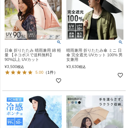
日傘 折りたたみ 晴雨兼用 綿 軽
晴雨兼用 折りたたみ傘 ミニ 日
量 【ネコポスで送料無料】
傘 完全遮光 UVカット 100% 男
90%以上 UVカット
女兼用
¥
3,500
¥
3,630
税込
税込
5.00
（1件）