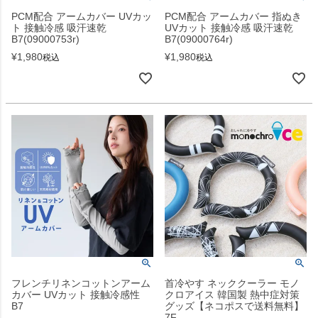
PCM配合 アームカバー UVカッ
PCM配合 アームカバー 指ぬき
ト 接触冷感 吸汗速乾
UVカット 接触冷感 吸汗速乾
B7(09000753r)
B7(09000764r)
¥
1,980
¥
1,980
税込
税込
フレンチリネンコットンアーム
首冷やす ネッククーラー モノ
カバー UVカット 接触冷感性
クロアイス 韓国製 熱中症対策
B7
グッズ【ネコポスで送料無料】
7F