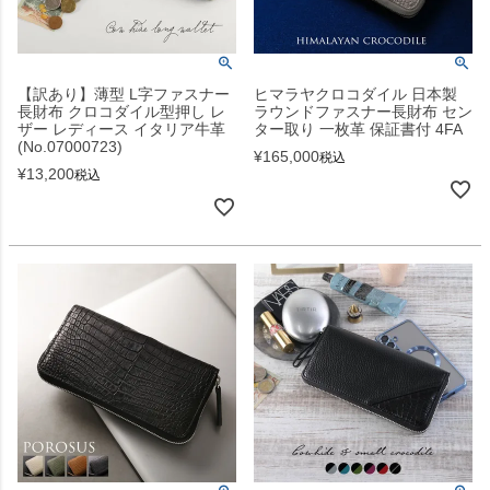
【訳あり】薄型 L字ファスナー
ヒマラヤクロコダイル 日本製
長財布 クロコダイル型押し レ
ラウンドファスナー長財布 セン
ザー レディース イタリア牛革
ター取り 一枚革 保証書付 4FA
(No.07000723)
¥
165,000
税込
¥
13,200
税込