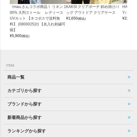
《mau.さんコラボ商品 》リネン 1
KAKSI クリアポーチ 斜め掛けバ
HALEI
00% 大判ストール レディース
ッグ アウトドア クリアケース
Yバッグ 
UVカット 【ネコポスで送料無
¥
1,650
¥
22,000
(税込)
料】 (08000252r) 【名入れ刺繍可
能】
¥
5,900
(税込)
ITEM
商品一覧
カテゴリから探す
ブランドから探す
新着商品から探す
ランキングから探す