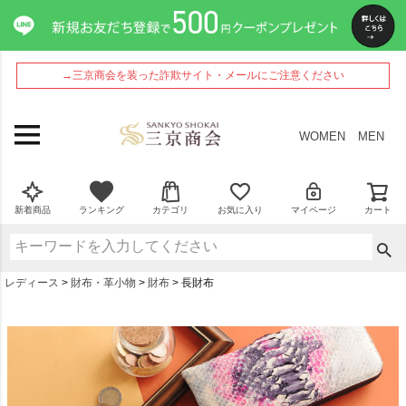
→三京商会を装った詐欺サイト・メールにご注意ください
WOMEN
MEN
新着商品
ランキング
カテゴリ
お気に入り
マイページ
カート
レディース
財布・革小物
財布
長財布