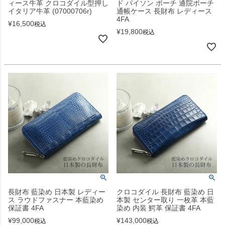
ィース牛革 クロコダイル型押し
ド パイソン ポーチ 通院ポーチ
イタリア牛革 (07000706r)
通帳ケース 長財布 レディース
4FA
¥
16,500
税込
¥
19,800
税込
長財布 藍染め 日本製 レディー
クロコダイル 長財布 藍染め 日
ス ラウドファスナー 本藍染め
本製 センター取り 一枚革 本藍
保証書 4FA
染め 内装 鰐革 保証書 4FA
¥
99,000
¥
143,000
税込
税込