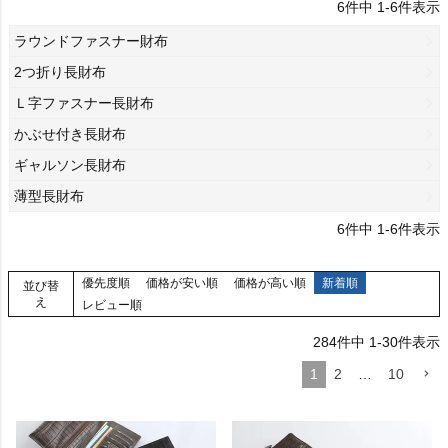
6
件中
1
-
6
件表示
ラウンドファスナー財布
2つ折り長財布
Ｌ字ファスナー長財布
かぶせ付き長財布
ギャルソン長財布
薄型長財布
6
件中
1
-
6
件表示
優先度順
価格が安い順
価格が高い順
新着順
並び替
え
レビュー順
284
件中
1
-
30
件表示
1
2
…
10