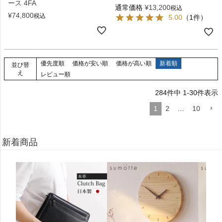
ース 4FA
通常価格
¥
13,200
税込
¥
74,800
税込
5.00
（1件）
優先度順
価格が安い順
価格が高い順
新着順
並び替
え
レビュー順
284
件中
1
-
30
件表示
1
2
…
10
新着商品