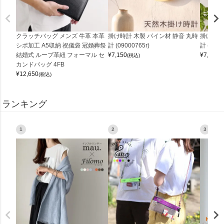
クラッチバッグ メンズ 牛革 本革
掛け時計 木製 パイン材 静音 丸時
掛け時計
シボ加工 A5収納 祝儀袋 冠婚葬祭
計 (09000765r)
計 (0900
結婚式 ループ革紐 フォーマル セ
¥
7,150
¥
7,150
(税込)
(
カンドバッグ 4FB
¥
12,650
(税込)
ランキング
1
2
3