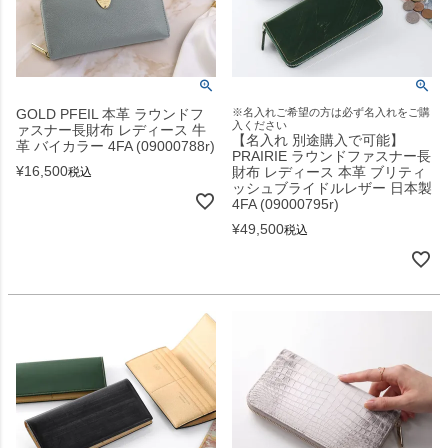
GOLD PFEIL 本革 ラウンドフ
※名入れご希望の方は必ず名入れをご購
入ください
ァスナー長財布 レディース 牛
【名入れ 別途購入で可能】
革 バイカラー 4FA (09000788r)
PRAIRIE ラウンドファスナー長
¥
16,500
財布 レディース 本革 ブリティ
税込
ッシュブライドルレザー 日本製
4FA (09000795r)
¥
49,500
税込