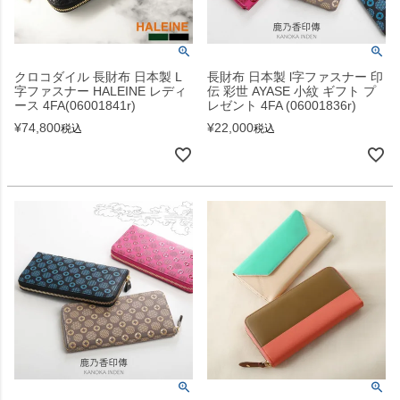
クロコダイル 長財布 日本製 L
長財布 日本製 l字ファスナー 印
字ファスナー HALEINE レディ
伝 彩世 AYASE 小紋 ギフト プ
ース 4FA(06001841r)
レゼント 4FA (06001836r)
¥
74,800
¥
22,000
税込
税込