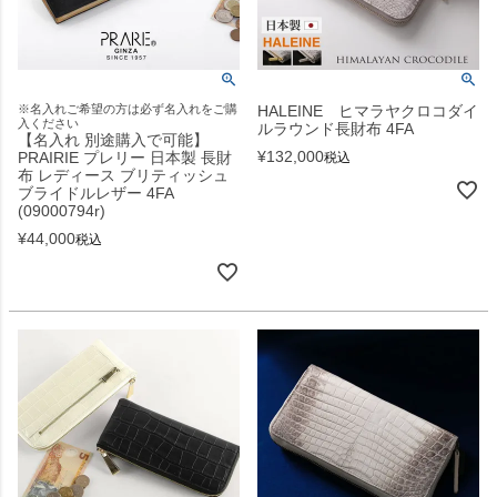
※名入れご希望の方は必ず名入れをご購
HALEINE ヒマラヤクロコダイ
入ください
ルラウンド長財布 4FA
【名入れ 別途購入で可能】
¥
132,000
PRAIRIE プレリー 日本製 長財
税込
布 レディース ブリティッシュ
ブライドルレザー 4FA
(09000794r)
¥
44,000
税込