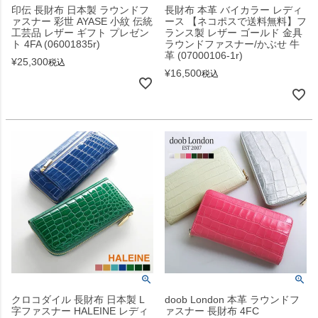
印伝 長財布 日本製 ラウンドフ
長財布 本革 バイカラー レディ
ァスナー 彩世 AYASE 小紋 伝統
ース 【ネコポスで送料無料】フ
工芸品 レザー ギフト プレゼン
ランス製 レザー ゴールド 金具
ト 4FA (06001835r)
ラウンドファスナー/かぶせ 牛
革 (07000106-1r)
¥
25,300
税込
¥
16,500
税込
クロコダイル 長財布 日本製 L
doob London 本革 ラウンドフ
字ファスナー HALEINE レディ
ァスナー 長財布 4FC