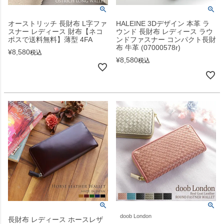
オーストリッチ 長財布 L字ファ
HALEINE 3Dデザイン 本革 ラ
スナー レディース 財布【ネコ
ウンド 長財布 レディース ラウ
ポスで送料無料】薄型 4FA
ンドファスナー コンパクト長財
布 牛革 (07000578r)
¥
8,580
税込
¥
8,580
税込
doob London
長財布 レディース ホースレザ