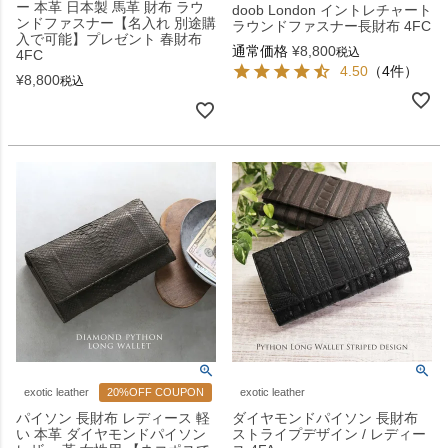
ー 本革 日本製 馬革 財布 ラウ
doob London イントレチャート
ンドファスナー【名入れ 別途購
ラウンドファスナー長財布 4FC
入で可能】プレゼント 春財布
通常価格
¥
8,800
税込
4FC
4.50
（4件）
¥
8,800
税込
exotic leather
20%OFF COUPON
exotic leather
パイソン 長財布 レディース 軽
ダイヤモンドパイソン 長財布
い 本革 ダイヤモンドパイソン
ストライプデザイン / レディー