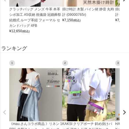
クラッチバッグ メンズ 牛革 本革
掛け時計 木製 パイン材 静音 丸時
掛け時計
シボ加工 A5収納 祝儀袋 冠婚葬祭
計 (09000765r)
計 (0900
結婚式 ループ革紐 フォーマル セ
¥
7,150
¥
7,150
(税込)
(
カンドバッグ 4FB
¥
12,650
(税込)
ランキング
1
2
3
《mau.さんコラボ商品 》リネン 1
KAKSI クリアポーチ 斜め掛けバ
HALEI