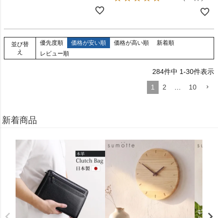
優先度順
価格が安い順
価格が高い順
新着順
並び替
え
レビュー順
284
件中
1
-
30
件表示
1
2
…
10
新着商品