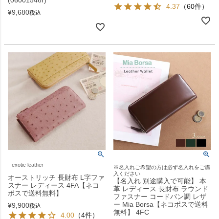
4.37
（60件）
¥
9,680
税込
exotic leather
※名入れご希望の方は必ず名入れをご購
入ください
オーストリッチ 長財布 L字ファ
【名入れ 別途購入で可能】 本
スナー レディース 4FA【ネコ
革 レディース 長財布 ラウンド
ポスで送料無料】
ファスナー コードバン調 レザ
ー Mia Borsa【ネコポスで送料
¥
9,900
税込
無料】 4FC
4.00
（4件）