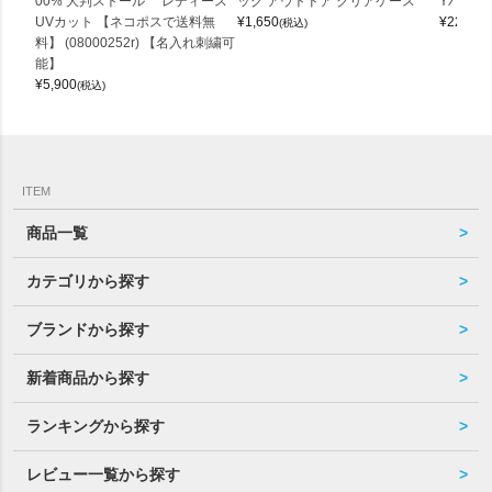
00% 大判ストール レディース
ッグ アウトドア クリアケース
Yバッグ 
UVカット 【ネコポスで送料無
¥
1,650
¥
22,000
(税込)
料】 (08000252r) 【名入れ刺繍可
能】
¥
5,900
(税込)
ITEM
商品一覧
カテゴリから探す
ブランドから探す
新着商品から探す
ランキングから探す
レビュー一覧から探す