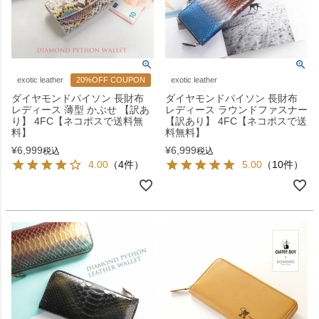
exotic leather
20%OFF COUPON
exotic leather
ダイヤモンドパイソン 長財布
ダイヤモンドパイソン 長財布
レディース 薄型 かぶせ 【訳あ
レディース ラウンドファスナー
り】 4FC【ネコポスで送料無
【訳あり】 4FC【ネコポスで送
料】
料無料】
¥
6,999
¥
6,999
税込
税込
4.00
（4件）
5.00
（10件）