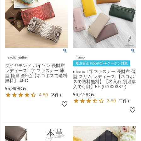
exotic leather
mieno
夏決算企画50%OFFクーポン対象
ダイヤモンド パイソン 長財布
レディース L字 ファスナー 薄
mieno L字ファスナー 長財布 薄
型 軽量 全9色【ネコポスで送料
型 スリム レディース 【ネコポ
無料】 4FC
スで送料無料】【名入れ 別途購
入で可能】5F (07000387r)
¥
5,999
税込
¥
6,270
4.50
（8件）
税込
3.50
（2件）