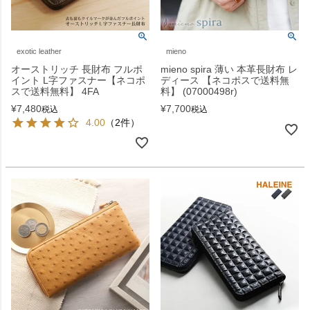
exotic leather
mieno
オーストリッチ 長財布 フルポ
mieno spira 薄い 本革長財布 レ
イント L字ファスナー【ネコポ
ディース 【ネコポスで送料無
スで送料無料】 4FA
料】 (07000498r)
¥
7,480
¥
7,700
税込
税込
4.00
（2件）