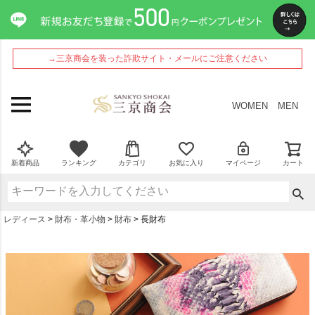
→三京商会を装った詐欺サイト・メールにご注意ください
WOMEN
MEN
新着商品
ランキング
カテゴリ
お気に入り
マイページ
カート
レディース
財布・革小物
財布
長財布