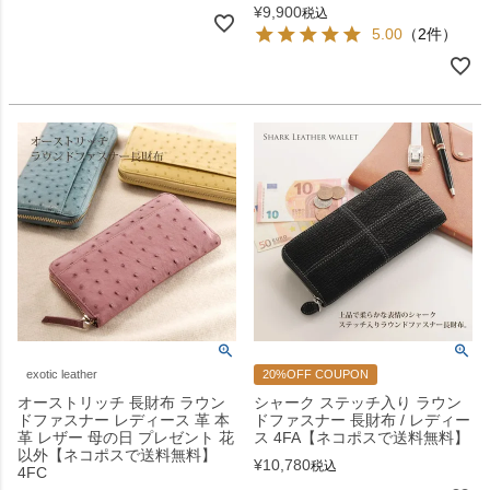
¥
9,900
税込
5.00
（2件）
exotic leather
20%OFF COUPON
オーストリッチ 長財布 ラウン
シャーク ステッチ入り ラウン
ドファスナー レディース 革 本
ドファスナー 長財布 / レディー
革 レザー 母の日 プレゼント 花
ス 4FA【ネコポスで送料無料】
以外【ネコポスで送料無料】
¥
10,780
税込
4FC