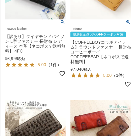
exotic leather
mieno
夏決算企画50%OFFクーポン対象
【訳あり】ダイヤモンドパイソ
ン L字ファスナー 長財布 レデ
【COFFEEBOYコラボアイテ
ィース 本革【ネコポスで送料無
ム】ラウンドファスナー 長財布
料】 4FC
コーヒーボーイ
COFFEEBEAR【ネコポスで送
¥
6,999
税込
料無料】
5.00
（1件）
¥
7,040
税込
5.00
（1件）