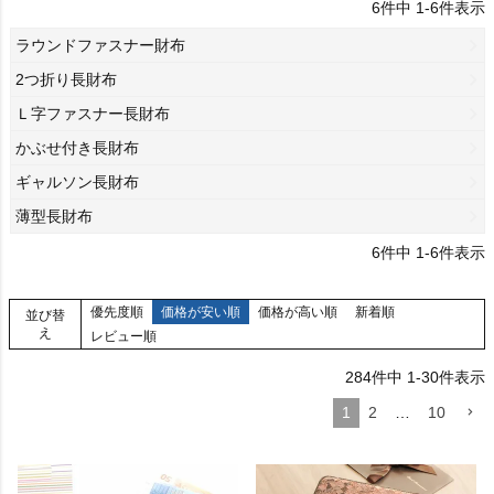
6
件中
1
-
6
件表示
ラウンドファスナー財布
2つ折り長財布
Ｌ字ファスナー長財布
かぶせ付き長財布
ギャルソン長財布
薄型長財布
6
件中
1
-
6
件表示
優先度順
価格が安い順
価格が高い順
新着順
並び替
え
レビュー順
284
件中
1
-
30
件表示
1
2
…
10