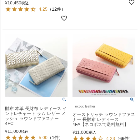
¥
10,450
税込
4.25
（12件）
exotic leather
財布 本革 長財布 レディース イ
ントレチャート ラム レザー メ
オーストリッチ ラウンドファス
ッシュ ラウンドファスナー
ナー 長財布 レディース
4FC
4FA【ネコポスで送料無料】
¥
11,000
税込
¥
11,000
税込
5.00
（1件）
4.23
（66件）