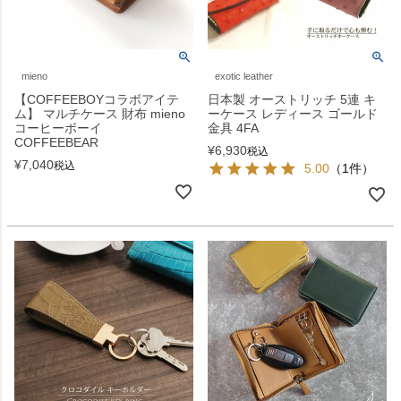
mieno
exotic leather
【COFFEEBOYコラボアイテ
日本製 オーストリッチ 5連 キ
ム】 マルチケース 財布 mieno
ーケース レディース ゴールド
コーヒーボーイ
金具 4FA
COFFEEBEAR
¥
6,930
税込
¥
7,040
税込
5.00
（1件）