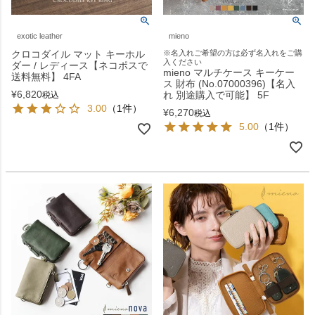
exotic leather
mieno
クロコダイル マット キーホル
※名入れご希望の方は必ず名入れをご購
入ください
ダー / レディース【ネコポスで
mieno マルチケース キーケー
送料無料】 4FA
ス 財布 (No.07000396)【名入
¥
6,820
れ 別途購入で可能】 5F
税込
3.00
（1件）
¥
6,270
税込
5.00
（1件）