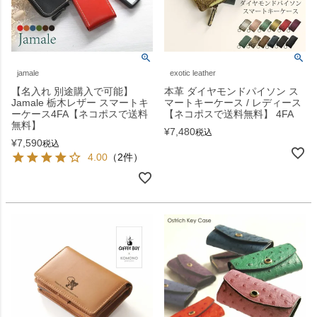
jamale
exotic leather
【名入れ 別途購入で可能】
本革 ダイヤモンドパイソン ス
Jamale 栃木レザー スマートキ
マートキーケース / レディース
ーケース4FA【ネコポスで送料
【ネコポスで送料無料】 4FA
無料】
¥
7,480
税込
¥
7,590
税込
4.00
（2件）