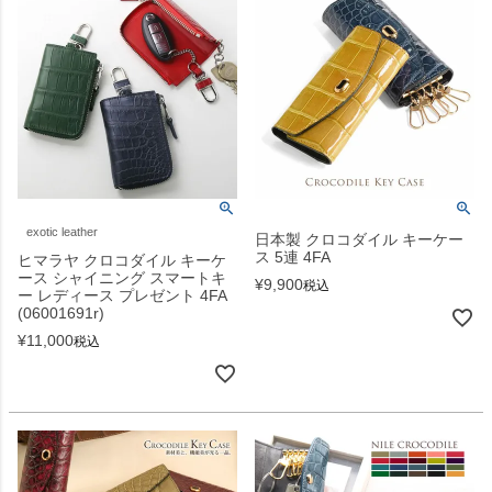
exotic leather
日本製 クロコダイル キーケー
ス 5連 4FA
ヒマラヤ クロコダイル キーケ
ース シャイニング スマートキ
¥
9,900
税込
ー レディース プレゼント 4FA
(06001691r)
¥
11,000
税込