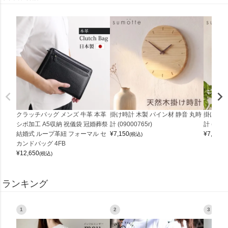
クラッチバッグ メンズ 牛革 本革
掛け時計 木製 パイン材 静音 丸時
掛け時計
シボ加工 A5収納 祝儀袋 冠婚葬祭
計 (09000765r)
計 (0900
結婚式 ループ革紐 フォーマル セ
¥
7,150
¥
7,150
(税込)
(
カンドバッグ 4FB
¥
12,650
(税込)
ランキング
1
2
3