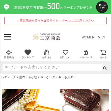
→三京商会を装った詐欺サイト・メールにご注意ください
WOMEN
MEN
新着商品
ランキング
カテゴリ
お気に入り
マイページ
カート
レディース
財布・革小物
キーケース・キーホルダー