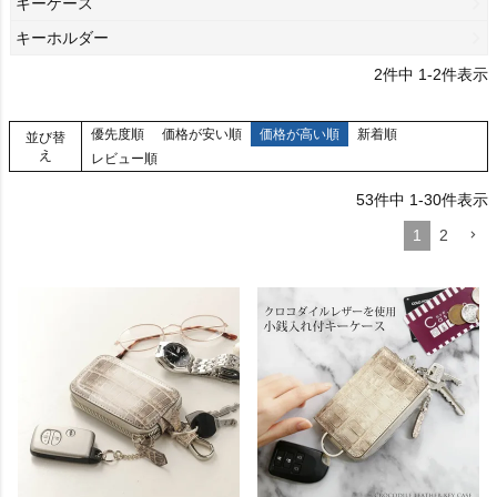
キーケース
キーホルダー
2
件中
1
-
2
件表示
優先度順
価格が安い順
価格が高い順
新着順
並び替
え
レビュー順
53
件中
1
-
30
件表示
1
2