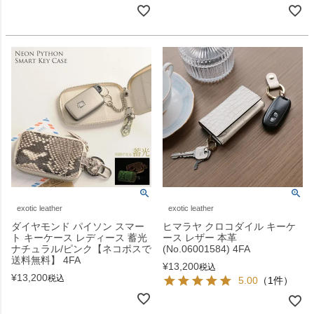
exotic leather
exotic leather
ダイヤモンド パイソン スマー
ヒマラヤ クロコダイル キーケ
ト キーケース レディース 蓄光
ース レザー 本革
ナチュラル/ピンク【ネコポスで
(No.06001584) 4FA
送料無料】 4FA
¥
13,200
税込
¥
13,200
税込
5.00
（1件）