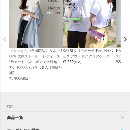
《mau.さんコラボ商品 》リネン 1
KAKSI クリアポーチ 斜め掛けバ
HALEI
00% 大判ストール レディース
ッグ アウトドア クリアケース
Yバッグ 
UVカット 【ネコポスで送料無
¥
1,650
¥
22,000
(税込)
料】 (08000252r) 【名入れ刺繍可
能】
¥
5,900
(税込)
ITEM
商品一覧