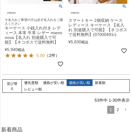
mieno
mieno
※名入れご希望の方は必ず名入れをご購
スマートキー 2個収納 ケース
入ください
レディース キーケース 【名入
キーケース 小銭入れ付き レデ
れ 別途購入で可能】【ネコポス
ィース 本革 牛革 レザー mieno
で送料無料】(07000491r)
nova【名入れ 別途購入で可
¥
5,830
能】【ネコポスで送料無料】
税込
¥
5,940
税込
5.00
（2件）
優先度順
価格が安い順
価格が高い順
新着順
並び替
え
レビュー順
53
件中
1
-
30
件表示
1
2
新着商品