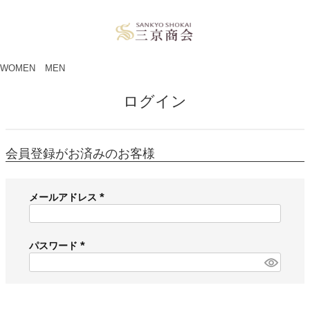
ペー
ジト
ップ
へ
WOMEN
MEN
ログイン
会員登録がお済みのお客様
メールアドレス
(
必
須
パスワード
)
(
必
須
)