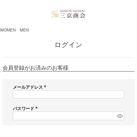
ペー
ジト
ップ
へ
WOMEN
MEN
ログイン
会員登録がお済みのお客様
メールアドレス
(
必
須
パスワード
)
(
必
須
)