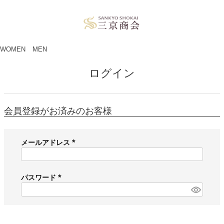
ペー
ジト
ップ
へ
WOMEN
MEN
ログイン
会員登録がお済みのお客様
メールアドレス
(
必
須
パスワード
)
(
必
須
)