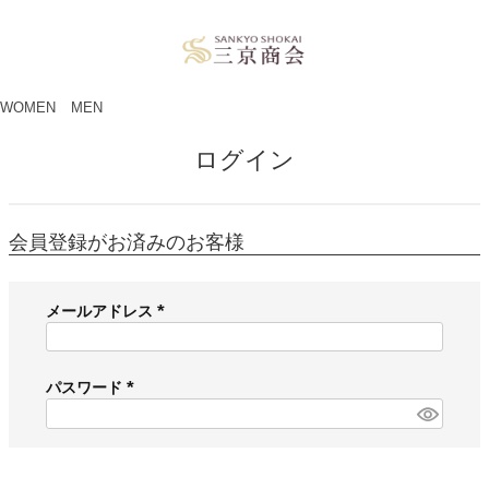
ペー
ジト
ップ
へ
WOMEN
MEN
ログイン
会員登録がお済みのお客様
メールアドレス
(
必
須
パスワード
)
(
必
須
)