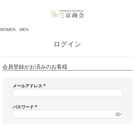
ペー
ジト
ップ
へ
WOMEN
MEN
ログイン
会員登録がお済みのお客様
メールアドレス
(
必
須
パスワード
)
(
必
須
)