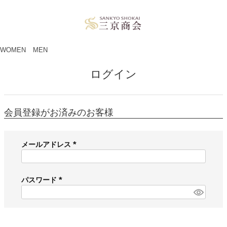
ペー
ジト
ップ
へ
WOMEN
MEN
ログイン
会員登録がお済みのお客様
メールアドレス
(
必
須
パスワード
)
(
必
須
)