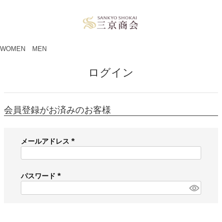
ペー
ジト
ップ
へ
WOMEN
MEN
ログイン
会員登録がお済みのお客様
メールアドレス
(
必
須
パスワード
)
(
必
須
)