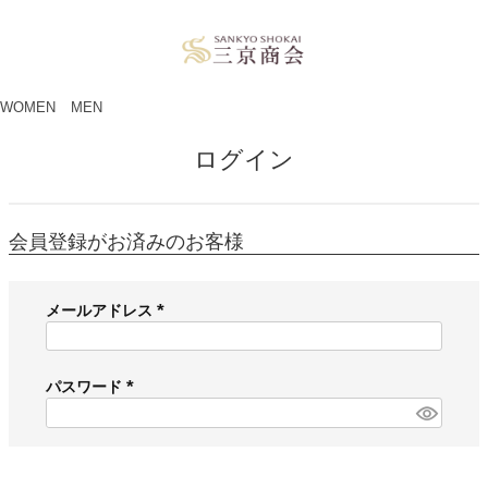
ペー
ジト
ップ
へ
WOMEN
MEN
ログイン
会員登録がお済みのお客様
メールアドレス
(
必
須
パスワード
)
(
必
須
)