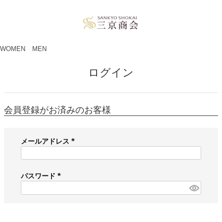
ペー
ジト
ップ
へ
WOMEN
MEN
ログイン
会員登録がお済みのお客様
メールアドレス
(
必
須
パスワード
)
(
必
須
)