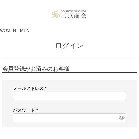
ペー
ジト
ップ
へ
WOMEN
MEN
ログイン
会員登録がお済みのお客様
メールアドレス
(
必
須
パスワード
)
(
必
須
)