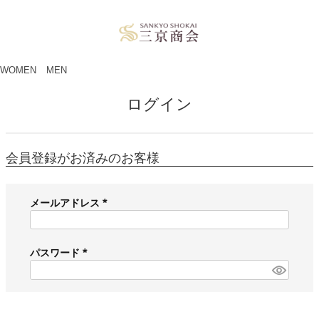
ペー
ジト
ップ
へ
WOMEN
MEN
ログイン
会員登録がお済みのお客様
メールアドレス
(
必
須
パスワード
)
(
必
須
)