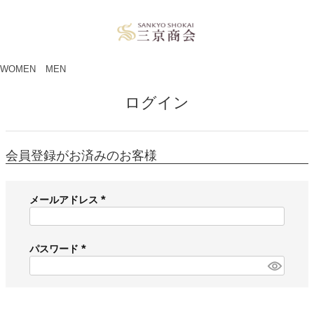
ペー
ジト
ップ
へ
WOMEN
MEN
ログイン
会員登録がお済みのお客様
メールアドレス
(
必
須
パスワード
)
(
必
須
)