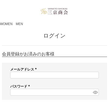
ペー
ジト
ップ
へ
WOMEN
MEN
ログイン
会員登録がお済みのお客様
メールアドレス
(
必
須
パスワード
)
(
必
須
)