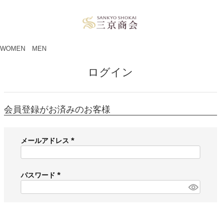
ペー
ジト
ップ
へ
WOMEN
MEN
ログイン
会員登録がお済みのお客様
メールアドレス
(
必
須
パスワード
)
(
必
須
)