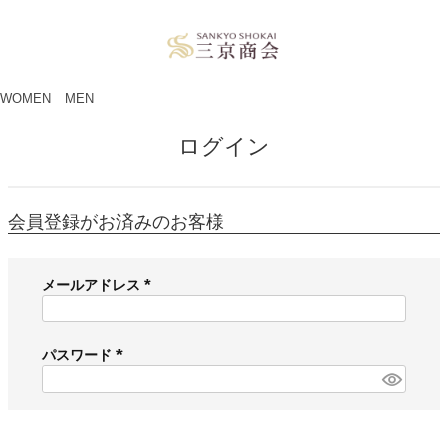
ペー
ジト
ップ
へ
WOMEN
MEN
ログイン
会員登録がお済みのお客様
メールアドレス
(
必
須
パスワード
)
(
必
須
)