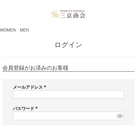
ペー
ジト
ップ
へ
WOMEN
MEN
ログイン
会員登録がお済みのお客様
メールアドレス
(
必
須
パスワード
)
(
必
須
)