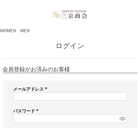
ペー
ジト
ップ
へ
WOMEN
MEN
ログイン
会員登録がお済みのお客様
メールアドレス
(
必
須
パスワード
)
(
必
須
)