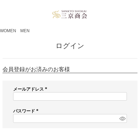
ペー
ジト
ップ
へ
WOMEN
MEN
ログイン
会員登録がお済みのお客様
メールアドレス
(
必
須
パスワード
)
(
必
須
)