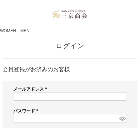
ペー
ジト
ップ
へ
WOMEN
MEN
ログイン
会員登録がお済みのお客様
メールアドレス
(
必
須
パスワード
)
(
必
須
)