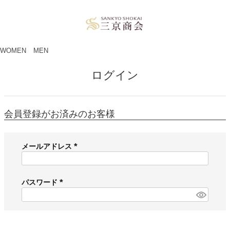
ペー
ジト
ップ
へ
WOMEN
MEN
ログイン
会員登録がお済みのお客様
メールアドレス
(
必
須
パスワード
)
(
必
須
)