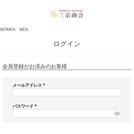
ペー
ジト
ップ
へ
WOMEN
MEN
ログイン
会員登録がお済みのお客様
メールアドレス
(
必
須
パスワード
)
(
必
須
)