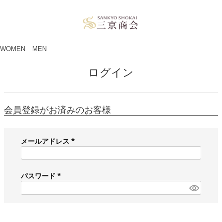
ペー
ジト
ップ
へ
WOMEN
MEN
ログイン
会員登録がお済みのお客様
メールアドレス
(
必
須
パスワード
)
(
必
須
)