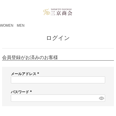
ペー
ジト
ップ
へ
WOMEN
MEN
ログイン
会員登録がお済みのお客様
メールアドレス
(
必
須
パスワード
)
(
必
須
)