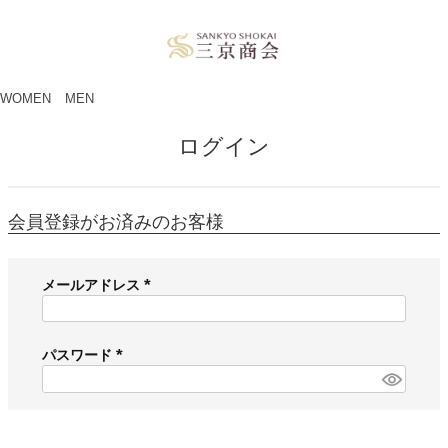
ペー
ジト
ップ
へ
WOMEN
MEN
ログイン
会員登録がお済みのお客様
メールアドレス
(
必
須
パスワード
)
(
必
須
)