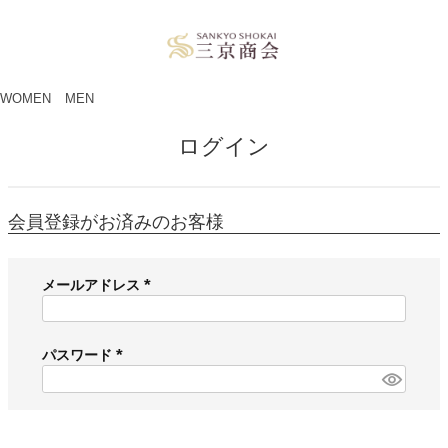
ペー
ジト
ップ
へ
WOMEN
MEN
ログイン
会員登録がお済みのお客様
メールアドレス
(
必
須
パスワード
)
(
必
須
)