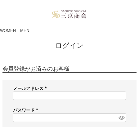
ペー
ジト
ップ
へ
WOMEN
MEN
ログイン
会員登録がお済みのお客様
メールアドレス
(
必
須
パスワード
)
(
必
須
)