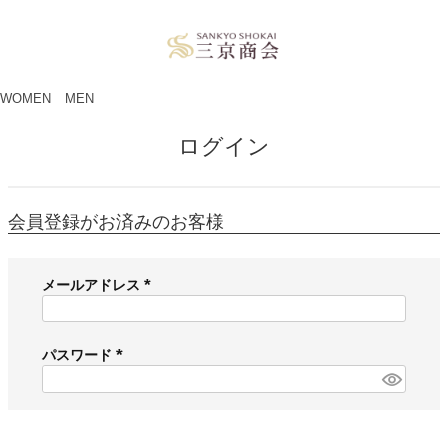
ペー
ジト
ップ
へ
WOMEN
MEN
ログイン
会員登録がお済みのお客様
メールアドレス
(
必
須
パスワード
)
(
必
須
)