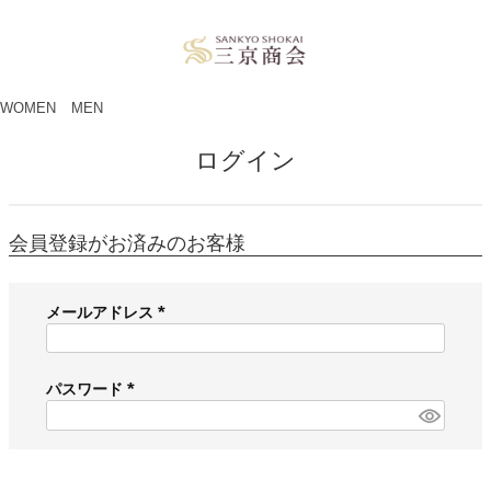
ペー
ジト
ップ
へ
WOMEN
MEN
ログイン
会員登録がお済みのお客様
メールアドレス
(
必
須
パスワード
)
(
必
須
)