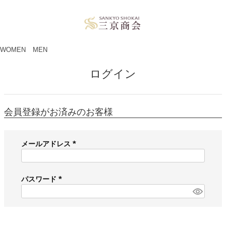
ペー
ジト
ップ
へ
WOMEN
MEN
ログイン
会員登録がお済みのお客様
メールアドレス
(
必
須
パスワード
)
(
必
須
)