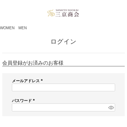
ペー
ジト
ップ
へ
WOMEN
MEN
ログイン
会員登録がお済みのお客様
メールアドレス
(
必
須
パスワード
)
(
必
須
)