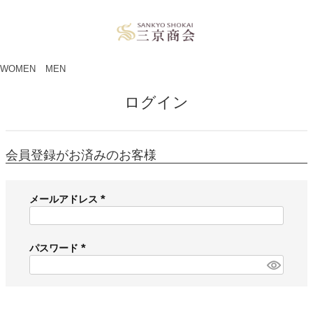
ペー
ジト
ップ
へ
WOMEN
MEN
ログイン
会員登録がお済みのお客様
メールアドレス
(
必
須
パスワード
)
(
必
須
)