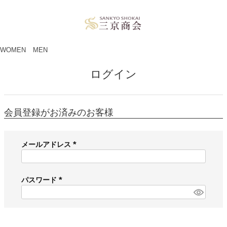
ペー
ジト
ップ
へ
WOMEN
MEN
ログイン
会員登録がお済みのお客様
メールアドレス
(
必
須
パスワード
)
(
必
須
)