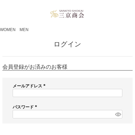
ペー
ジト
ップ
へ
WOMEN
MEN
ログイン
会員登録がお済みのお客様
メールアドレス
(
必
須
パスワード
)
(
必
須
)