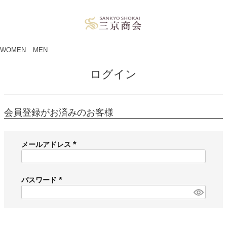
ペー
ジト
ップ
へ
WOMEN
MEN
ログイン
会員登録がお済みのお客様
メールアドレス
(
必
須
パスワード
)
(
必
須
)