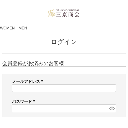
ペー
ジト
ップ
へ
WOMEN
MEN
ログイン
会員登録がお済みのお客様
メールアドレス
(
必
須
パスワード
)
(
必
須
)