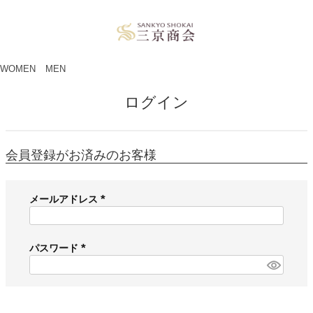
ペー
ジト
ップ
へ
WOMEN
MEN
ログイン
会員登録がお済みのお客様
メールアドレス
(
必
須
パスワード
)
(
必
須
)