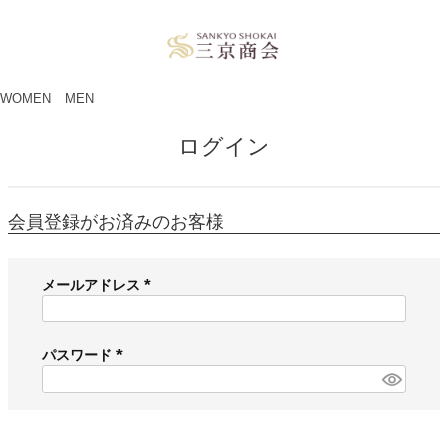
ペー
ジト
ップ
へ
WOMEN
MEN
ログイン
会員登録がお済みのお客様
メールアドレス
(
必
須
パスワード
)
(
必
須
)