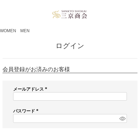
ペー
ジト
ップ
へ
WOMEN
MEN
ログイン
会員登録がお済みのお客様
メールアドレス
(
必
須
パスワード
)
(
必
須
)